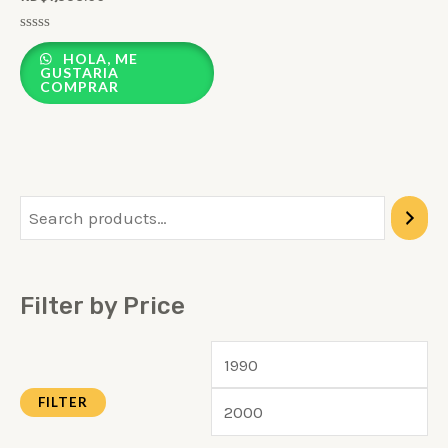
Rated
0
HOLA, ME
out
GUSTARIA
of
COMPRAR
5
Filter by Price
FILTER