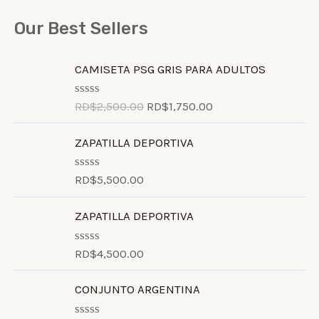
Our Best Sellers
CAMISETA PSG GRIS PARA ADULTOS
RD$
2,500.00
RD$
1,750.00
R
a
t
ZAPATILLA DEPORTIVA
e
d
0
o
RD$
5,500.00
R
u
a
t
t
o
ZAPATILLA DEPORTIVA
e
f
d
5
0
o
RD$
4,500.00
R
u
a
t
t
o
CONJUNTO ARGENTINA
e
f
d
5
0