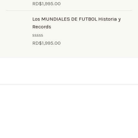
o
RD$
1,995.00
R
u
a
t
t
o
Los MUNDIALES DE FUTBOL Historia y
e
f
d
Records
5
0
o
u
RD$
1,995.00
R
t
a
o
t
f
e
5
d
0
o
u
t
o
f
5