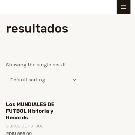
Ir
M
MA
M
al
i
a
ME
contenido
resultados
n
x
p
p
r
r
i
i
Showing the single result
c
c
e
e
Los MUNDIALES DE
FUTBOL Historia y
Records
LIBROS DE FUTBOL
RD$
1,995.00