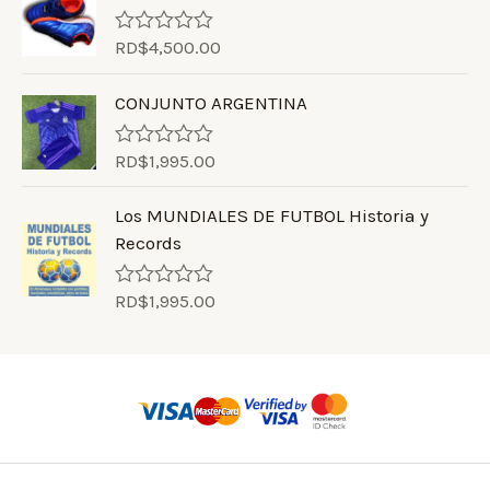
f
d
5
0
RD$
4,500.00
o
R
u
a
t
t
CONJUNTO ARGENTINA
o
e
f
d
5
0
RD$
1,995.00
o
R
u
a
t
t
Los MUNDIALES DE FUTBOL Historia y
o
e
f
d
Records
5
0
o
u
RD$
1,995.00
R
t
a
o
t
f
e
5
d
0
o
u
t
o
f