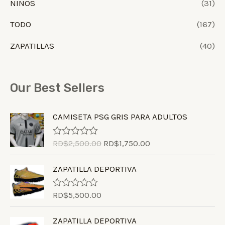
NIÑOS
(31)
TODO
(167)
ZAPATILLAS
(40)
Our Best Sellers
CAMISETA PSG GRIS PARA ADULTOS
RD$
2,500.00
RD$
1,750.00
R
a
t
ZAPATILLA DEPORTIVA
e
d
0
RD$
5,500.00
o
R
u
a
t
t
ZAPATILLA DEPORTIVA
o
e