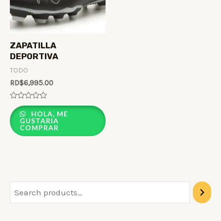
ZAPATILLA
DEPORTIVA
TODO
RD$
6,995.00
Rated
0
HOLA, ME
out
GUSTARIA
of
COMPRAR
5