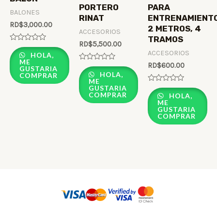
PORTERO
PARA
BALONES
RINAT
ENTRENAMIENT
RD$
3,000.00
2 METROS, 4
ACCESORIOS
TRAMOS
RD$
5,500.00
Rated
ACCESORIOS
0
HOLA,
out
ME
RD$
600.00
Rated
of
GUSTARIA
0
5
HOLA,
COMPRAR
out
ME
of
GUSTARIA
Rated
5
COMPRAR
0
HOLA,
out
ME
of
GUSTARIA
5
COMPRAR