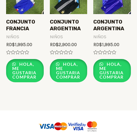
CONJUNTO
CONJUNTO
CONJUNTO
FRANCIA
ARGENTINA
ARGENTINA
NIÑOS
NIÑOS
NIÑOS
RD$
1,995.00
RD$
2,900.00
RD$
1,995.00
Rated
Rated
Rated
0
0
0
HOLA,
HOLA,
HOLA,
out
out
out
ME
ME
ME
of
of
of
GUSTARIA
GUSTARIA
GUSTARIA
5
5
5
COMPRAR
COMPRAR
COMPRAR