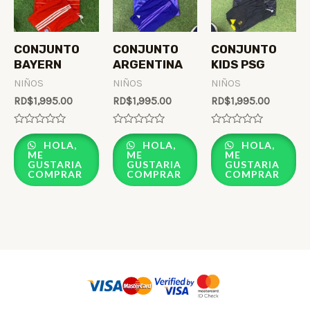
CONJUNTO
CONJUNTO
CONJUNTO
BAYERN
ARGENTINA
KIDS PSG
NIÑOS
NIÑOS
NIÑOS
RD$
1,995.00
RD$
1,995.00
RD$
1,995.00
Rated
Rated
Rated
0
0
0
HOLA,
HOLA,
HOLA,
out
out
out
ME
ME
ME
of
of
of
GUSTARIA
GUSTARIA
GUSTARIA
5
5
5
COMPRAR
COMPRAR
COMPRAR