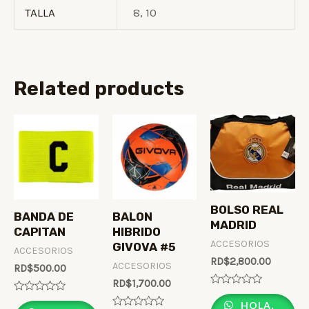
TALLA
8, 10
Related products
BOLSO REAL
BANDA DE
BALON
MADRID
CAPITAN
HIBRIDO
ACCESORIOS
GIVOVA #5
ACCESORIOS
RD$
2,800.00
ACCESORIOS
RD$
500.00
RD$
1,700.00
Rated
Rated
0
HOLA,