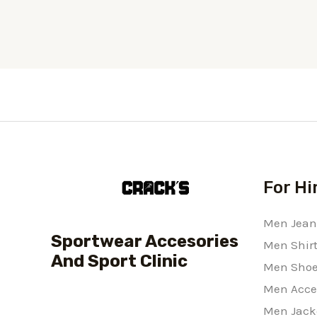
For H
Men Jean
Sportwear Accesories
Men Shir
And Sport Clinic
Men Sho
Men Acce
Men Jack