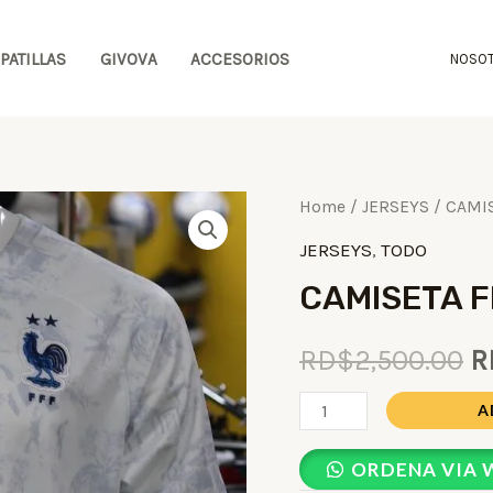
PATILLAS
GIVOVA
ACCESORIOS
NOSO
CAMISETA
Home
/
JERSEYS
/ CAMIS
FRANCIA
JERSEYS
,
TODO
VISITANTE
CAMISETA F
2022
quantity
RD$
2,500.00
R
A
ORDENA VIA