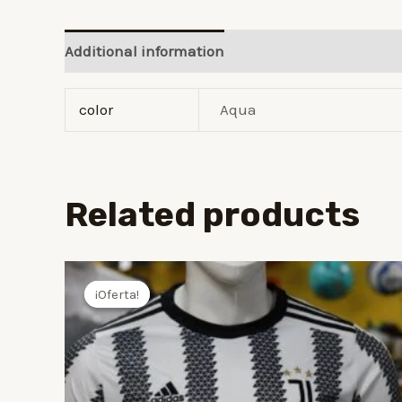
Additional information
Reviews (0)
color
Aqua
Related products
¡Oferta!
¡Oferta!