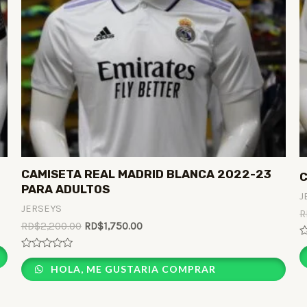
CAMISETA REAL MADRID BLANCA 2022-23
C
PARA ADULTOS
J
JERSEYS
R
RD$
2,200.00
RD$
1,750.00
R
0
Rated
o
0
HOLA, ME GUSTARIA COMPRAR
o
out
5
of
5