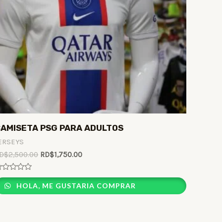
AMISETA PSG PARA ADULTOS
ERSEYS
D$
2,500.00
RD$
1,750.00
ated
HOLA, ME GUSTARIA COMPRAR
ut
f