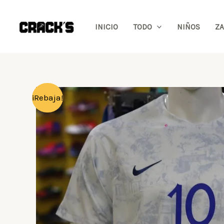
Ir
al
INICIO
TODO
NIÑOS
ZA
contenido
¡Rebaja!