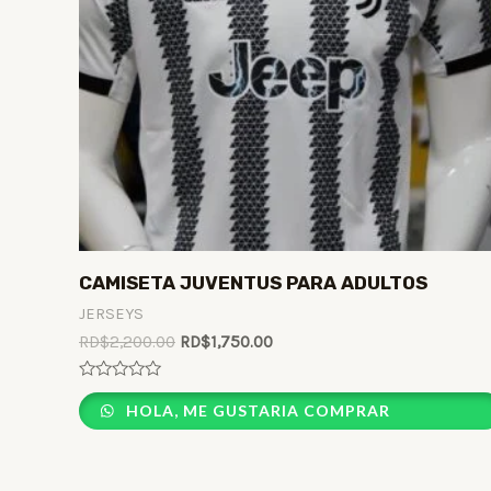
CAMISETA JUVENTUS PARA ADULTOS
JERSEYS
RD$
2,200.00
RD$
1,750.00
Rated
0
HOLA, ME GUSTARIA COMPRAR
out
of
5