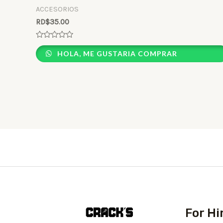
ACCESORIOS
RD$
35.00
Rated
0
HOLA, ME GUSTARIA COMPRAR
out
of
5
For H