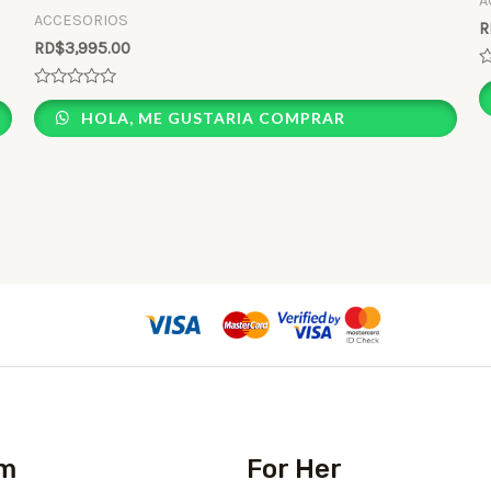
A
ACCESORIOS
R
RD$
3,995.00
R
0
Rated
o
0
HOLA, ME GUSTARIA COMPRAR
o
out
5
of
5
im
For Her