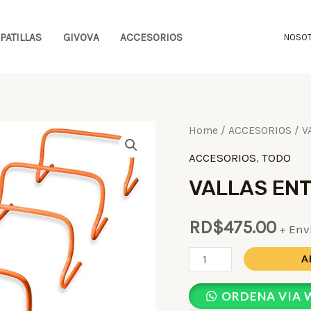
PATILLAS
GIVOVA
ACCESORIOS
NOSO
VALLAS
Home
/
ACCESORIOS
/ V
ENTRENAMIENTO
ACCESORIOS
,
TODO
40CM
VALLAS EN
quantity
RD$
475.00
+ Env
A
ORDENA VIA