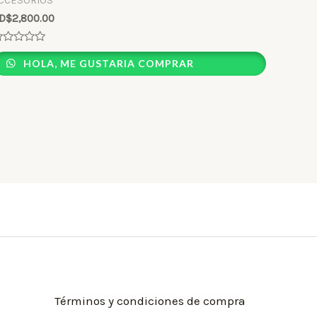
CCESORIOS
D$
2,800.00
ated
HOLA, ME GUSTARIA COMPRAR
ut
f
Términos y condiciones de compra