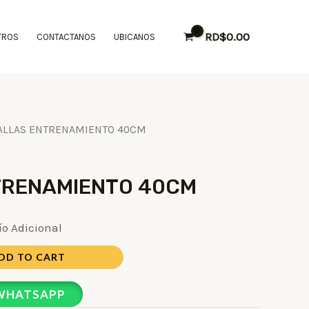
RD$
0.00
TROS
CONTACTANOS
UBICANOS
ALLAS ENTRENAMIENTO 40CM
TRENAMIENTO 40CM
ío Adicional
DD TO CART
 WHATSAPP