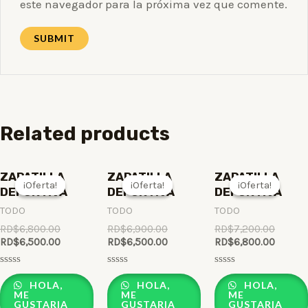
este navegador para la próxima vez que comente.
Related products
ZAPATILLA
ZAPATILLA
ZAPATILLA
¡Oferta!
¡Oferta!
¡Oferta!
¡Oferta!
¡Oferta!
¡Oferta!
DEPORTIVA
DEPORTIVA
DEPORTIVA
TODO
TODO
TODO
RD$
6,800.00
RD$
6,900.00
RD$
7,200.00
RD$
6,500.00
RD$
6,500.00
RD$
6,800.00
Rated
Rated
Rated
0
0
0
HOLA,
HOLA,
HOLA,
out
out
out
ME
ME
ME
of
of
of
GUSTARIA
GUSTARIA
GUSTARIA