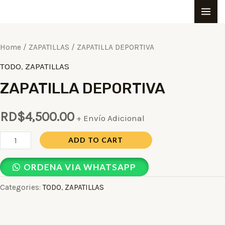
Ir
MA
al
ZAPATILLA
ME
contenido
DEPORTIVA
Home
/
ZAPATILLAS
/ ZAPATILLA DEPORTIVA
quantity
TODO
,
ZAPATILLAS
ZAPATILLA DEPORTIVA
RD$
4,500.00
+ Envío Adicional
ADD TO CART
ORDENA VIA WHATSAPP
Categories:
TODO
,
ZAPATILLAS