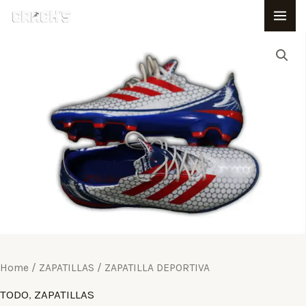
Ir
MA
al
ZAPATILLA
ME
contenido
DEPORTIVA
quantity
Home
/
ZAPATILLAS
/ ZAPATILLA DEPORTIVA
TODO
,
ZAPATILLAS