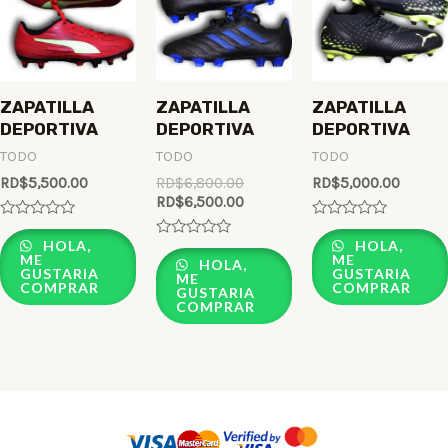
ZAPATILLA
ZAPATILLA
ZAPATILLA
DEPORTIVA
DEPORTIVA
DEPORTIVA
TODO
TODO
TODO
RD$
5,500.00
RD$
6,800.00
RD$
5,000.00
RD$
6,500.00
Rated
Rated
0
0
HOLA,
HOLA,
Rated
out
out
ME
ME
0
HOLA,
of
of
GUSTARIA
GUSTARIA
out
ME
5
5
COMPRAR
COMPRAR
of
GUSTARIA
5
COMPRAR